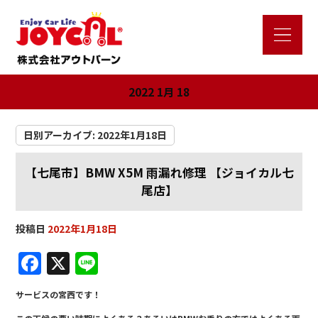
2022 1月 18
日別アーカイブ:
2022年1月18日
【七尾市】BMW X5M 雨漏れ修理 【ジョイカル七
尾店】
投稿日
2022年1月18日
F
X
Li
a
n
サービスの宮西です！
c
e