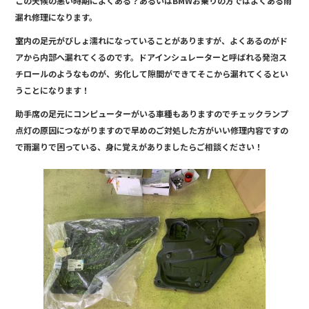
この天候の悪い時期によくある？あるいはBMWお乗りの方ではよくある雨
e
漏れ修理になります。
b
室内の足元がびしょ濡れになっていることがありますが、よくあるのがド
o
アから内部へ漏れてくるのです。ドアインシュレーターと呼ばれる発泡ス
o
チロールのようなものが、劣化して隙間ができてそこから漏れてくるとい
うことになります！
k
助手席の足元にコンピューターがいる車種もありますのでチェックランプ
点灯の原因につながりますので早めのご対処した方がいい修理内容ですの
で雨漏りで困っている、身に覚えがありましたらご相談ください！