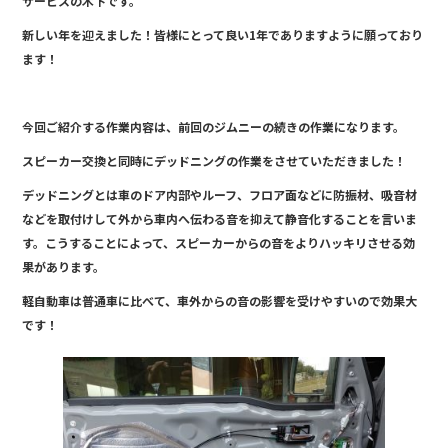
サービスの木下です。
e
新しい年を迎えました！皆様にとって良い1年でありますように願っており
b
ます！
o
o
今回ご紹介する作業内容は、前回のジムニーの続きの作業になります。
k
スピーカー交換と同時にデッドニングの作業をさせていただきました！
デッドニングとは車のドア内部やルーフ、フロア面などに防振材、吸音材
などを取付けして外から車内へ伝わる音を抑えて静音化することを言いま
す。こうすることによって、スピーカーからの音をよりハッキリさせる効
果があります。
軽自動車は普通車に比べて、車外からの音の影響を受けやすいので効果大
です！