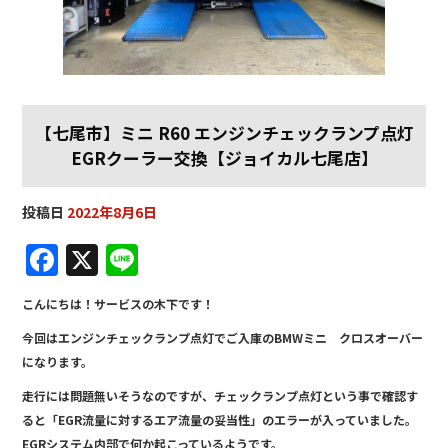
【七尾市】ミニ R60 エンジンチェックランプ点灯
EGRクーラー交換【ジョイカル七尾店】
投稿日
2022年8月6日
F
X
Li
a
n
こんにちは！サービスの木下です！
c
e
今回はエンジンチェックランプ点灯でご入庫のBMWミニ クロスオーバー
e
になります。
b
走行には問題無いそうなのですが、チェックランプ点灯という事で確認す
o
ると「EGR流量に対するエア流量の妥当性」のエラーが入っていました。
EGRシステム内部で何か起こっているようです。