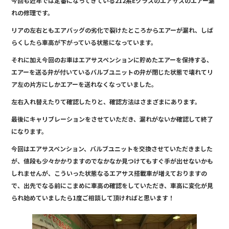
今回も近年では定番になってきている212系Eクラスのエアサスのエアー漏
e
れの修理です。
b
リアの左右ともエアバッグの劣化で裂けたところからエアーが漏れ、しば
o
らくしたら車高が下がっている状態になっています。
o
それに加え今回のお車はエアサスペンションに貯めたエアーを保持する、
k
エアーを送る弁が付いているバルブユニットの弁が閉じた状態で壊れてリ
ア左の片方にしかエアーを送れなくなっていました。
左右入れ替えたりて確認したりと、確認方法はさまざまにあります。
最後にキャリブレーションをさせていただき、漏れがないか確認して終了
になります。
今回はエアサスペンション、バルブユニットを交換させていただきました
が、値段も少々かかりますのでなかなか見つけてもすぐ手が出せないかも
しれませんが、こういった状態なるエアサス搭載車が増えておりますの
で、出先でなる前にこまめに車高の確認をしていただき、車高に変化が見
られ始めていましたら1度ご相談して頂ければと思います！