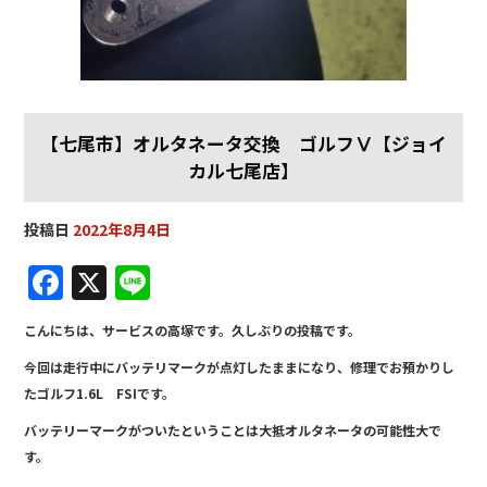
【七尾市】オルタネータ交換 ゴルフⅤ【ジョイ
カル七尾店】
投稿日
2022年8月4日
F
X
Li
a
n
こんにちは、サービスの高塚です。久しぶりの投稿です。
c
e
今回は走行中にバッテリマークが点灯したままになり、修理でお預かりし
e
たゴルフ1.6L FSIです。
b
バッテリーマークがついたということは大抵オルタネータの可能性大で
o
す。