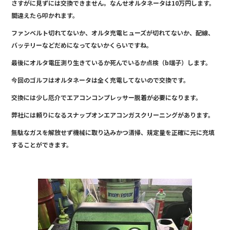
o
さすがに見ずには交換できません。なんせオルタネータは10万円します。
k
間違えたら叩かれます。
ファンベルト切れてないか、オルタ充電ヒューズが切れてないか、配線、
バッテリーなどだめになってないかくらいですね。
最後にオルタ電圧測り生きているか死んでいるか点検（b端子）します。
今回のゴルフはオルタネータは全く充電してないので交換です。
交換には少し厄介でエアコンコンプレッサー脱着が必要になります。
弊社には頼りになるスナップオンエアコンガスクリーニングがあります。
無駄なガスを解放せず機械に取り込みかつ清掃、規定量を正確に元に充填
することができます。