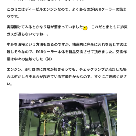
o
k
このミニはディーゼルエンジンなので、よくあるのがEGRクーラーの詰ま
りです。
実際開けてみるとかなり煤が溜まっていました
これだとまともに排気
ガスが通らないですね…。
中身を清掃という方法もあるのですが、構造的に完全に汚れを落とすのは
難しそうなので、EGRクーラー本体を新品交換させて頂きました。交換作
業は中々の強敵でした（笑）
エンジン、走行自体に異常が無さそうでも、チェックランプが点灯した場
合は何かしら不具合が起きている可能性が大なので、すぐにご連絡くださ
い。