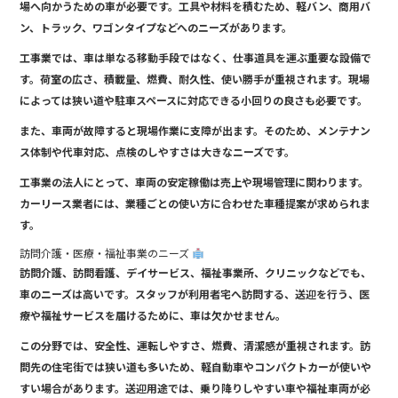
場へ向かうための車が必要です。工具や材料を積むため、軽バン、商用バ
ン、トラック、ワゴンタイプなどへのニーズがあります。
工事業では、車は単なる移動手段ではなく、仕事道具を運ぶ重要な設備で
す。荷室の広さ、積載量、燃費、耐久性、使い勝手が重視されます。現場
によっては狭い道や駐車スペースに対応できる小回りの良さも必要です。
また、車両が故障すると現場作業に支障が出ます。そのため、メンテナン
ス体制や代車対応、点検のしやすさは大きなニーズです。
工事業の法人にとって、車両の安定稼働は売上や現場管理に関わります。
カーリース業者には、業種ごとの使い方に合わせた車種提案が求められま
す。
訪問介護・医療・福祉事業のニーズ
訪問介護、訪問看護、デイサービス、福祉事業所、クリニックなどでも、
車のニーズは高いです。スタッフが利用者宅へ訪問する、送迎を行う、医
療や福祉サービスを届けるために、車は欠かせません。
この分野では、安全性、運転しやすさ、燃費、清潔感が重視されます。訪
問先の住宅街では狭い道も多いため、軽自動車やコンパクトカーが使いや
すい場合があります。送迎用途では、乗り降りしやすい車や福祉車両が必