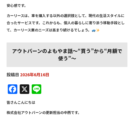
安心感です。
カーリースは、車を購入する以外の選択肢として、現代の生活スタイルに
合ったサービスです。これからも、個人の暮らしに寄り添う移動手段とし
て、カーリース業のニーズは高まり続けるでしょう。
アウトバーンのよもやま話～“買う”から“月額で
使う”～
投稿日
2026年6月16日
F
X
Li
a
n
皆さんこんにちは
c
e
株式会社アウトバーンの更新担当の中西です。
e
b