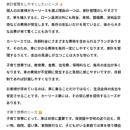
家計管理をしやすくしたいニーズ
個人のお客様がカーリースを選ぶ理由の一つは、家計管理のしやすさで
す。車を購入すると、ローン返済以外にも税金、車検、整備費、消耗品交
換などの費用が発生します。毎月の支払いだけを見ていると、後から大き
な出費が来て驚くこともあります。
カーリースでは、月額料金にさまざまな費用を含められるプランがありま
す。そのため、車にかかる費用を毎月一定にしやすくなります。家計を管
理するうえで、支出の見通しが立つことは大きな安心です。
子育て世帯では、教育費、食費、住宅費、保険料など、毎月の支出が多く
なります。車の費用が不定期に発生すると負担に感じやすいですが、月額
制であれば計画しやすくなります。
お客様が求めているのは、車に乗ることだけではなく、生活全体の支出を
安定させることです。カーリース業には、その安心感を提供するニーズが
あります。
子育て世帯のニーズ
子育て世帯にとって、車は非常に重要です。保育園や学校の送り迎え、買
い物、病院、習い事、家族旅行など、子どもがいる家庭では車を使う機会