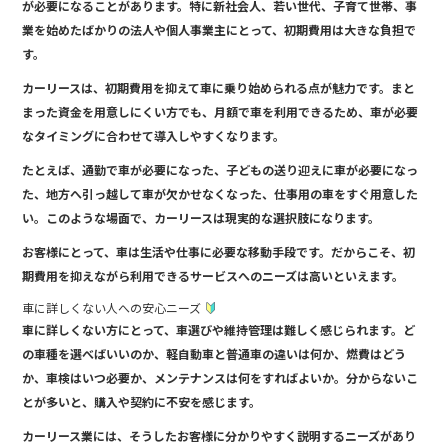
が必要になることがあります。特に新社会人、若い世代、子育て世帯、事
業を始めたばかりの法人や個人事業主にとって、初期費用は大きな負担で
す。
カーリースは、初期費用を抑えて車に乗り始められる点が魅力です。まと
まった資金を用意しにくい方でも、月額で車を利用できるため、車が必要
なタイミングに合わせて導入しやすくなります。
たとえば、通勤で車が必要になった、子どもの送り迎えに車が必要になっ
た、地方へ引っ越して車が欠かせなくなった、仕事用の車をすぐ用意した
い。このような場面で、カーリースは現実的な選択肢になります。
お客様にとって、車は生活や仕事に必要な移動手段です。だからこそ、初
期費用を抑えながら利用できるサービスへのニーズは高いといえます。
車に詳しくない人への安心ニーズ
車に詳しくない方にとって、車選びや維持管理は難しく感じられます。ど
の車種を選べばいいのか、軽自動車と普通車の違いは何か、燃費はどう
か、車検はいつ必要か、メンテナンスは何をすればよいか。分からないこ
とが多いと、購入や契約に不安を感じます。
カーリース業には、そうしたお客様に分かりやすく説明するニーズがあり