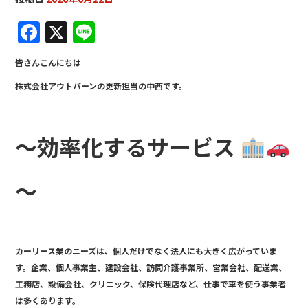
F
X
Li
a
n
皆さんこんにちは
c
e
株式会社アウトバーンの更新担当の中西です。
e
b
o
～効率化するサービス
o
k
～
カーリース業のニーズは、個人だけでなく法人にも大きく広がっていま
す。企業、個人事業主、建設会社、訪問介護事業所、営業会社、配送業、
工務店、設備会社、クリニック、保険代理店など、仕事で車を使う事業者
は多くあります。