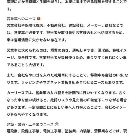
管理にかかる時間と手間を減らし、本業に集中できる環境を整えることで
す。
営業車へのニーズ
営業会社や保険代理店、不動産会社、建設会社、メーカー、商社などで
は、営業車が必要です。担当者が取引先やお客様のもとへ訪問するため、
車は営業活動に欠かせない存在です。
営業車に求められるのは、燃費の良さ、運転しやすさ、清潔感、会社イメ
ージ、安全性です。営業担当者が毎日使うため、乗りやすく疲れにくい車
であることも大切です。
また、会社名やロゴを入れた社用車にすることで、移動中も会社のPRにな
ります。ラッピングやマグネット看板を組み合わせるニーズもあります。
カーリースでは、営業車の入れ替えを計画的に行いやすくなります。古く
なった車を使い続けると、故障リスクや見た目の印象低下につながる場合
があります。一定期間ごとに新しい車へ入れ替えることで、会社のイメー
ジを保ちやすくなります。
建設・設備・工事業のニーズ
建設業、設備工事業、電気工事業、塗装業、内装業、清掃業などでは、現