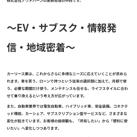
株式会社アウトバーンの更新担当の中西です。
e
b
o
～EV・サブスク・情報発
o
k
信・地域密着～
カーリース業は、これからさらに多様なニーズに応えていくことが求めら
れます。車を買う、ローンで持つという従来の選択肢に加えて、月額で使
う、必要な期間だけ使う、メンテナンスも任せる、ライフスタイルに合わ
せて乗り換えるという考え方が広がっています。
また、自動車業界では電気自動車、ハイブリッド車、安全装備、コネクテ
ッド機能、カーシェア、サブスクリプション型サービスなど、さまざまな
変化が起きています。お客様の価値観も、「所有したい」から「便利に使
いたい」へ変化しつつあります。