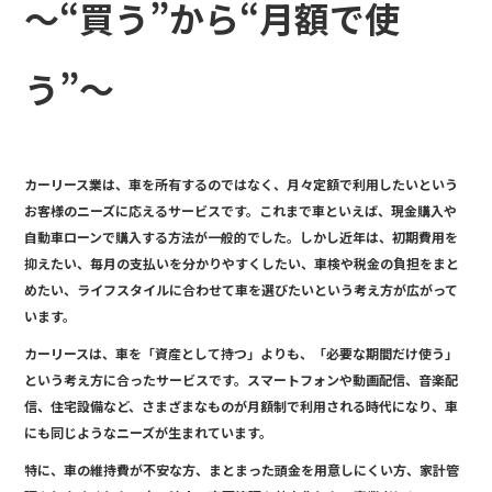
o
～“買う”から“月額で使
o
k
う”～
カーリース業は、車を所有するのではなく、月々定額で利用したいという
お客様のニーズに応えるサービスです。これまで車といえば、現金購入や
自動車ローンで購入する方法が一般的でした。しかし近年は、初期費用を
抑えたい、毎月の支払いを分かりやすくしたい、車検や税金の負担をまと
めたい、ライフスタイルに合わせて車を選びたいという考え方が広がって
います。
カーリースは、車を「資産として持つ」よりも、「必要な期間だけ使う」
という考え方に合ったサービスです。スマートフォンや動画配信、音楽配
信、住宅設備など、さまざまなものが月額制で利用される時代になり、車
にも同じようなニーズが生まれています。
特に、車の維持費が不安な方、まとまった頭金を用意しにくい方、家計管