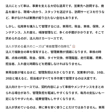
法人にとって車は、事業を支える大切な道具です。営業先へ訪問する、商
品を届ける、現場へ向かう、スタッフを送迎する、訪問サービスを行うな
ど、車がなければ業務が成り立たない会社もあります。
しかし、社用車を購入して管理するには、車両代、税金、車検、保険、メ
ンテナンス、入れ替え、帳簿管理など、多くの手間がかかります。そこで
求められるのが、法人向けカーリースです。
法人が求める最大のニーズは“車両管理の効率化”
法人で複数台の車を保有すると、管理業務が煩雑になります。車検の時
期、点検の時期、税金、保険、タイヤ交換、修理履歴、走行距離、燃費、
担当者、入れ替え時期などを把握しなければなりません。
車両台数が増えるほど、管理負担は大きくなります。営業車が5台、10台、
20台と増えると、担当者がすべてを手作業で管理するのは大変です。
法人向けカーリースでは、契約内容によって車検やメンテナンスをまとめ
られる場合があり、管理負担を軽減しやすくなります。毎月の支払いも一
定になりやすいため、経費管理もしやすくなります。
法人が求めているのは、単に車を安く使うことだけではありません。車両