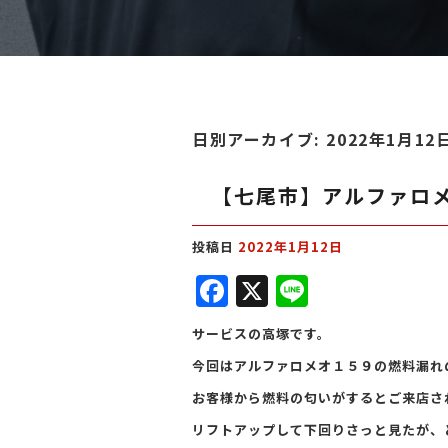
日別アーカイブ:
2022年1月12
【七尾市】アルファロ
投稿日
2022年1月12日
F
X
Li
a
n
サービスの高塚です。
c
e
今回はアルファロメオ１５９の燃料漏れ
e
お客様から燃料の匂いがするとご来店さ
b
リフトアップして下回りさっと見たが、