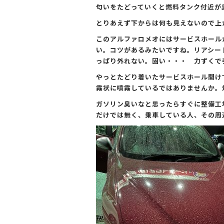
o
匂いをたどっていくと燃料タンク付近が
o
とりあえず下からは何も見えないので上
k
このアルファロメオにはサービスホール
い。コツがあるみたいですね。リアシー
っぱり外れない。固い・・・ 力ずくで
やっとたどり着いたサービスホール開け
霧状に噴霧しているではありませんか。
ガソリン臭いなと思ったらすぐに整備工
だけでは無く、乗車している人、その周