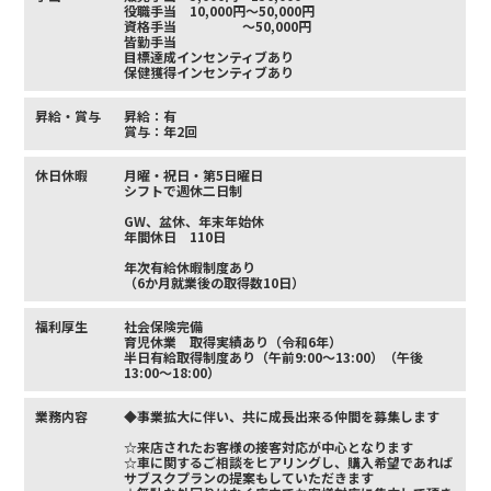
役職手当 10,000円～50,000円
資格手当 ～50,000円
皆勤手当
目標達成インセンティブあり
保健獲得インセンティブあり
昇給・賞与
昇給：有
賞与：年2回
休日休暇
月曜・祝日・第5日曜日
シフトで週休二日制
GW、盆休、年末年始休
年間休日 110日
年次有給休暇制度あり
（6か月就業後の取得数10日）
福利厚生
社会保険完備
育児休業 取得実績あり（令和6年）
半日有給取得制度あり（午前9:00～13:00）（午後
13:00～18:00）
業務内容
◆事業拡大に伴い、共に成長出来る仲間を募集します
☆来店されたお客様の接客対応が中心となります
☆車に関するご相談をヒアリングし、購入希望であれば
サブスクプランの提案もしていただきます