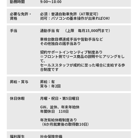
勤務時間
9:00～18:00
必要な免許・
必須：普通自動車免許（AT限定可）
資格
尚可：パソコンの基本操作が出来ればOK!
手当
通勤手当 有 （上限 毎月15,000円まで）
車検台数目標達成手当や皆勤手当など
その他独自の諸手当あり
契約サポートインセンティブ制度あり
※フロント側でリース商品の説明やヒアリングをし
て、
セールススタッフが成約に至った場合に支給する歩
合制度です
昇給・賞与
昇給：有
賞与：年2回
休日休暇
月曜・祝日・第5日曜日
GW、盆休、年末年始休
年間休日 110日
年次有給休暇制度あり
（6か月就業後の取得数10日）
福利厚生
社会保険完備