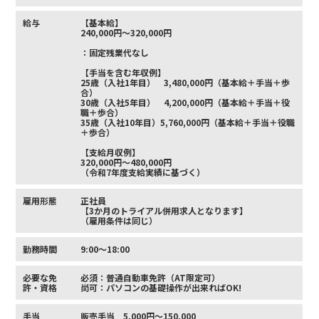
給与
【基本給】
240,000円～320,000円
：固定残業代なし
【手当を含む年収例】
25歳（入社1年目） 3,480,000円（基本給＋手当＋歩
合）
30歳（入社5年目） 4,200,000円（基本給＋手当＋役
職＋歩合）
35歳（入社10年目）5,760,000円（基本給＋手当＋役職
＋歩合）
【支給月収例】
320,000円〜480,000円
（令和7年度支給実績に基づく）
雇用形態
正社員
【3か月のトライアル併用求人となります】
（雇用条件は同じ）
勤務時間
9:00～18:00
必要な免
必須：普通自動車免許（AT限定可）
許・資格
尚可：パソコンの基礎操作が出来ればOK!
手当
販売手当 5,000円～150,000