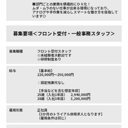
■部門ごとの業務を積極的にＤＸ化！
ムダ・ムラのない仕事が出来る環境になっており、
アナログや手作業を減らしスマートな働き方を目指して
います◎
募集要項＜フロント受付・一般事務スタッフ＞
募集職種
フロント受付スタッフ
☆未経験者大歓迎です
☆研修制度あり
給与
【基本給】
220,000円～250,000円
：固定残業代なし
【手当などを含む想定年収】
25歳（入社1年目） 2,940,000円
28歳（入社3年目） 3,200,000円
雇用形態
正社員
【3か月のトライアル併用求人となります】
（雇用条件は同じ）