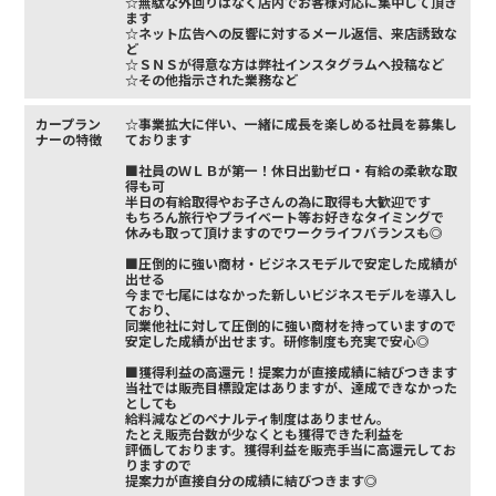
☆無駄な外回りはなく店内でお客様対応に集中して頂き
ます
☆ネット広告への反響に対するメール返信、来店誘致な
ど
☆ＳＮＳが得意な方は弊社インスタグラムへ投稿など
☆その他指示された業務など
カープラン
☆事業拡大に伴い、一緒に成長を楽しめる社員を募集し
ナーの特徴
ております
■社員のＷＬＢが第一！休日出勤ゼロ・有給の柔軟な取
得も可
半日の有給取得やお子さんの為に取得も大歓迎です
もちろん旅行やプライベート等お好きなタイミングで
休みも取って頂けますのでワークライフバランスも◎
■圧倒的に強い商材・ビジネスモデルで安定した成績が
出せる
今まで七尾にはなかった新しいビジネスモデルを導入し
ており、
同業他社に対して圧倒的に強い商材を持っていますので
安定した成績が出せます。研修制度も充実で安心◎
■獲得利益の高還元！提案力が直接成績に結びつきます
当社では販売目標設定はありますが、達成できなかった
としても
給料減などのペナルティ制度はありません。
たとえ販売台数が少なくとも獲得できた利益を
評価しております。獲得利益を販売手当に高還元してお
りますので
提案力が直接自分の成績に結びつきます◎