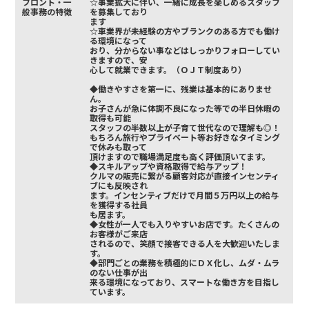
フロント・一
☆事業拡大に伴い、一緒に成長を楽しめるスタッフ
般事務の特徴
を募集しており
ます
☆車業界が未経験の方やブランクのある方でも働け
る環境になって
おり、分からない事などはしっかりフォローしてい
きますので、安
心して就業できます。（ＯＪＴ制度あり）
◆働きやすさを第一に、残業は基本的にありませ
ん。
お子さんが急に体調不良になった等での半日休暇の
取得も可能
スタッフの半数以上が子育て世代なので理解も◎！
もちろん旅行やプライベート等お好きなタイミング
で休みも取って
頂けますので職場満足度も高く評価頂いてます。
◆スキルアップや資格取得で給与アップ！
クルマの販売に繋がる顧客対応が直接インセンティ
ブにも反映され
ます。インセンティブだけで月間５万円以上の給与
を獲得する社員
も居ます。
◆女性が一人でも入りやすいお店です。たくさんの
お客様がご来店
されるので、笑顔で接客できる人を大歓迎いたしま
す。
◆部門ごとの業務を積極的にＤＸ化し、ムダ・ムラ
のない仕事が出
来る環境になっており、スマートな働き方を目指し
ています。