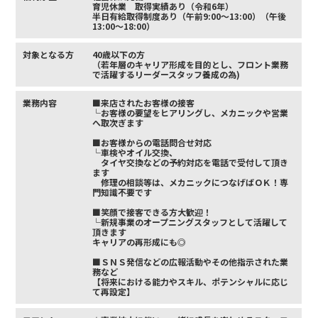
育児休業 取得実績あり（令和6年）
半日有給取得制度あり（午前9:00～13:00）（午後
13:00～18:00）
対象となる方
40歳以下の方
（若年層のキャリア形成を目的とし、フロント業務
で活躍するリーダースタッフ養成の為)
業務内容
■来店されたお客様の接客
└お客様の要望をヒアリングし、メカニックや営業
へ取次ぎます
■お客様からの電話問合せ対応
└車検やオイル交換、
タイヤ交換などの予約対応を電話で受付して頂き
ます
修理の相談等は、メカニックにつなげばＯＫ！専
門知識不要です
■笑顔で接客できる方大歓迎！
└新規事業のオープニングスタッフとして活躍して
頂きます
キャリアの再形成にも◎
■ＳＮＳ発信などの広報活動やその他指示された業
務など
【将来における能力やスキル、ポテンシャルに応じ
て再設定】