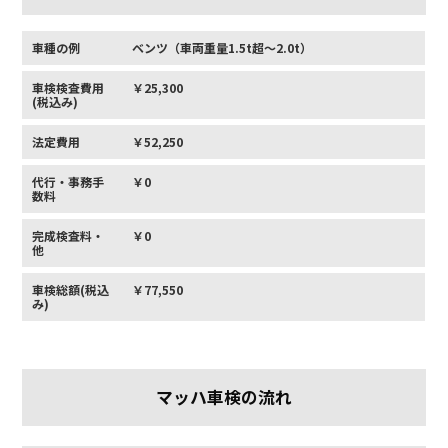
車種の例
ベンツ（車両重量1.5t超〜2.0t）
車検検査費用
￥25,300
(税込み)
法定費用
￥52,250
代行・事務手
￥0
数料
完成検査料・
￥0
他
車検総額(税込
￥77,550
み)
マッハ車検の流れ