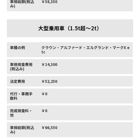
車検総額(税込
￥58,350
み)
大型乗用車（1.5t超〜2t）
車種の例
クラウン・アルファード・エルグランド・マークX e
tc
車検検査費用
￥14,300
(税込み)
法定費用
￥52,250
代行・事務手
￥0
数料
完成検査料・
￥0
他
車検総額(税込
￥66,550
み)