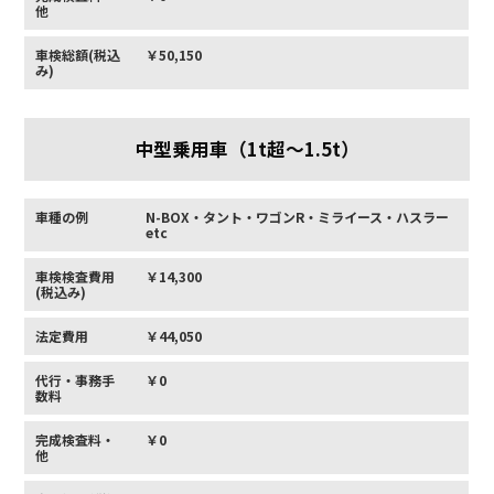
他
車検総額(税込
￥50,150
み)
中型乗用車（1t超〜1.5t）
車種の例
N-BOX・タント・ワゴンR・ミライース・ハスラー
etc
車検検査費用
￥14,300
(税込み)
法定費用
￥44,050
代行・事務手
￥0
数料
完成検査料・
￥0
他