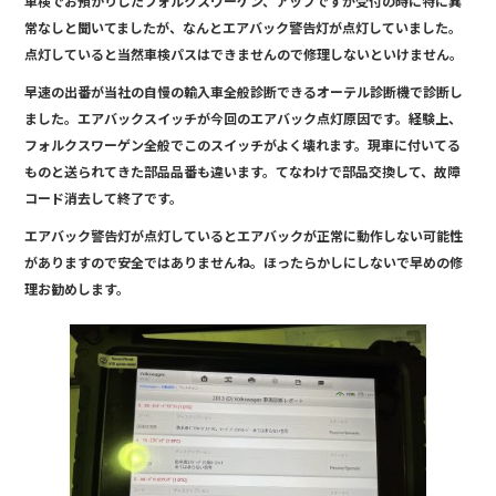
車検でお預かりしたフォルクスワーゲン、アップですが受付の時に特に異
e
常なしと聞いてましたが、なんとエアバック警告灯が点灯していました。
b
点灯していると当然車検パスはできませんので修理しないといけません。
o
早速の出番が当社の自慢の輸入車全般診断できるオーテル診断機で診断し
o
ました。エアバックスイッチが今回のエアバック点灯原因です。経験上、
フォルクスワーゲン全般でこのスイッチがよく壊れます。現車に付いてる
k
ものと送られてきた部品品番も違います。てなわけで部品交換して、故障
コード消去して終了です。
エアバック警告灯が点灯しているとエアバックが正常に動作しない可能性
がありますので安全ではありませんね。ほったらかしにしないで早めの修
理お勧めします。