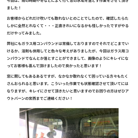
今回は、雨の時期や冬などによく付く窓の水垢を落とす作業をさせて頂き
e
ました！
b
お客様からどれだけ吹いても取れないとのことでしたので、確認したらた
o
しかに全然とれなくて・・・正直きれいになるかも怪しかったですがやる
o
だけやってみました。
k
弊社にもガラス用コンパウンドは常備しておりますのでそれでどこまでい
けるか、溶剤も併用してと色々な考えがありましたが、今回はガラス用コ
ンパウンドでなんとか落とすことができまして、画像のようにキレイにな
ってお客様も喜んで頂けましたので良かったと思います！
窓に関してもあるあるですが、なかなか取れなくて困っている方々もたく
さんおられると思います。こういった作業でも状態確認させて頂いてには
なりますが、キレイにさせて頂きたいと思いますのでお困りの方はぜひア
ウトバーンの宮西までご連絡ください！