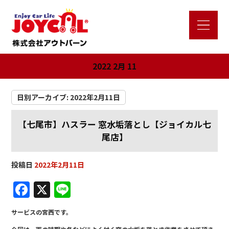
2022 2月 11
日別アーカイブ:
2022年2月11日
【七尾市】ハスラー 窓水垢落とし【ジョイカル七
尾店】
投稿日
2022年2月11日
F
X
Li
a
n
サービスの宮西です。
c
e