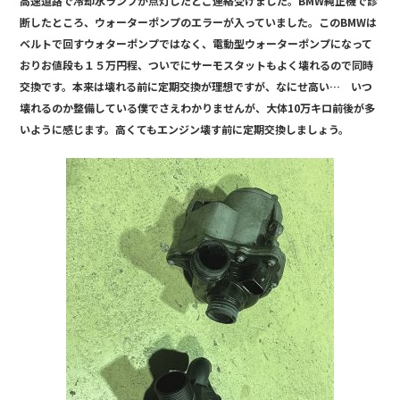
高速道路で冷却水ランプが点灯したとご連絡受けました。BMW純正機で診
e
断したところ、ウォーターポンプのエラーが入っていました。このBMWは
b
ベルトで回すウォターポンプではなく、電動型ウォーターポンプになって
o
おりお値段も１５万円程、ついでにサーモスタットもよく壊れるので同時
交換です。本来は壊れる前に定期交換が理想ですが、なにせ高い… いつ
o
壊れるのか整備している僕でさえわかりませんが、大体10万キロ前後が多
k
いように感じます。高くてもエンジン壊す前に定期交換しましょう。