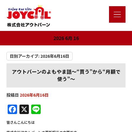
2026 6月 16
日別アーカイブ:
2026年6月16日
アウトバーンのよもやま話～“買う”から“月額で
使う”～
投稿日
2026年6月16日
F
X
Li
a
n
皆さんこんにちは
c
e