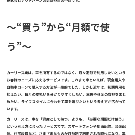
株式会社アウトバーンの更新担当の中西です。
e
b
o
～“買う”から“月額で使
o
k
う”～
カーリース業は、車を所有するのではなく、月々定額で利用したいという
お客様のニーズに応えるサービスです。これまで車といえば、現金購入や
自動車ローンで購入する方法が一般的でした。しかし近年は、初期費用を
抑えたい、毎月の支払いを分かりやすくしたい、車検や税金の負担をまと
めたい、ライフスタイルに合わせて車を選びたいという考え方が広がって
います。
カーリースは、車を「資産として持つ」よりも、「必要な期間だけ使う」
という考え方に合ったサービスです。スマートフォンや動画配信、音楽配
信、住宅設備など、さまざまなものが月額制で利用される時代になり、車