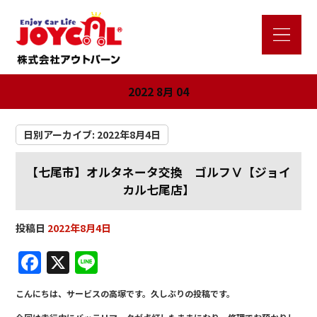
2022 8月 04
日別アーカイブ:
2022年8月4日
【七尾市】オルタネータ交換 ゴルフⅤ【ジョイ
カル七尾店】
投稿日
2022年8月4日
F
X
Li
a
n
こんにちは、サービスの高塚です。久しぶりの投稿です。
c
e