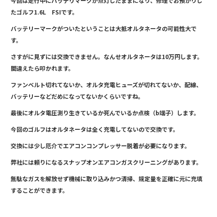
今回は走行中にバッテリマークが点灯したままになり、修理でお預かりし
e
たゴルフ1.6L FSIです。
b
バッテリーマークがついたということは大抵オルタネータの可能性大で
o
す。
o
さすがに見ずには交換できません。なんせオルタネータは10万円します。
k
間違えたら叩かれます。
ファンベルト切れてないか、オルタ充電ヒューズが切れてないか、配線、
バッテリーなどだめになってないかくらいですね。
最後にオルタ電圧測り生きているか死んでいるか点検（b端子）します。
今回のゴルフはオルタネータは全く充電してないので交換です。
交換には少し厄介でエアコンコンプレッサー脱着が必要になります。
弊社には頼りになるスナップオンエアコンガスクリーニングがあります。
無駄なガスを解放せず機械に取り込みかつ清掃、規定量を正確に元に充填
することができます。