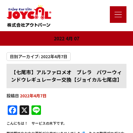
2022 4月 07
日別アーカイブ:
2022年4月7日
【七尾市】アルファロメオ ブレラ パワーウィ
ンドウレギュレーター交換【ジョイカル七尾店】
投稿日
2022年4月7日
F
X
Li
a
n
こんにちは！ サービスの木下です。
c
e