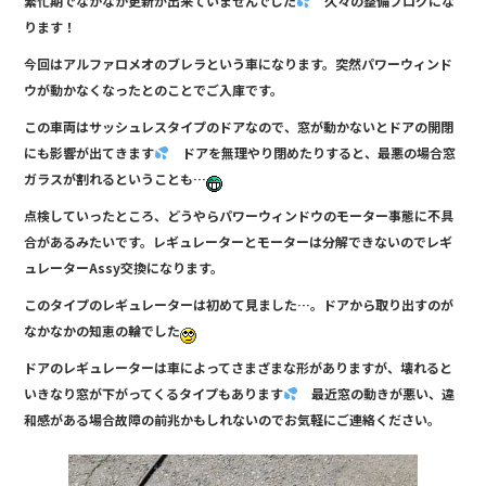
繁忙期でなかなか更新が出来ていませんでした
久々の整備ブログにな
e
ります！
b
今回はアルファロメオのブレラという車になります。突然パワーウィンド
o
ウが動かなくなったとのことでご入庫です。
o
この車両はサッシュレスタイプのドアなので、窓が動かないとドアの開閉
k
にも影響が出てきます
ドアを無理やり閉めたりすると、最悪の場合窓
ガラスが割れるということも…
点検していったところ、どうやらパワーウィンドウのモーター事態に不具
合があるみたいです。レギュレーターとモーターは分解できないのでレギ
ュレーターAssy交換になります。
このタイプのレギュレーターは初めて見ました…。ドアから取り出すのが
なかなかの知恵の輪でした
ドアのレギュレーターは車によってさまざまな形がありますが、壊れると
いきなり窓が下がってくるタイプもあります
最近窓の動きが悪い、違
和感がある場合故障の前兆かもしれないのでお気軽にご連絡ください。