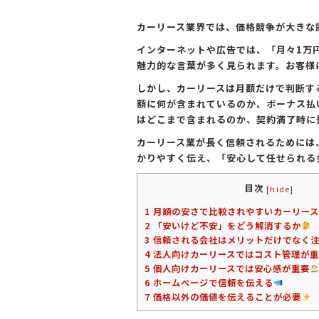
k
カーリース業界では、価格競争が大きな
インターネットや広告では、「月々1万
魅力的な言葉が多く見られます。お客様
しかし、カーリースは月額だけで判断す
額に何が含まれているのか、ボーナス払
はどこまで含まれるのか、契約満了時に
カーリース業が長く信頼されるためには
かりやすく伝え、「安心して任せられる
目次
[
hide
]
1
月額の安さで比較されやすいカーリース
2
「安いけど不安」をどう解消するか
3
信頼される会社はメリットだけでなく注
4
法人向けカーリースではコスト管理が重
5
個人向けカーリースでは安心感が重要
6
ホームページで信頼を伝える
7
価格以外の価値を伝えることが必要