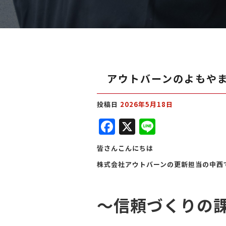
アウトバーンのよもや
投稿日
2026年5月18日
F
X
Li
a
n
皆さんこんにちは
c
e
株式会社アウトバーンの更新担当の中西
e
b
～信頼づくりの
o
o