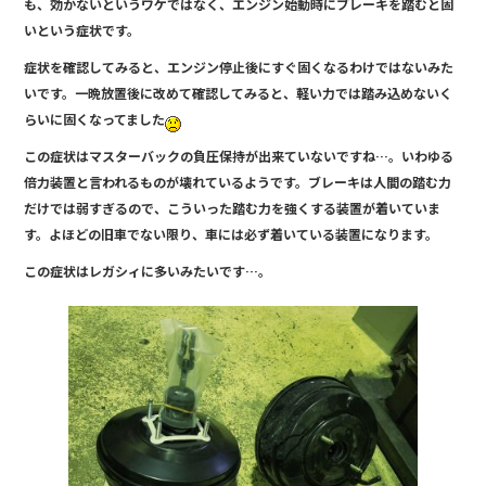
も、効かないというワケではなく、エンジン始動時にブレーキを踏むと固
b
いという症状です。
o
症状を確認してみると、エンジン停止後にすぐ固くなるわけではないみた
o
いです。一晩放置後に改めて確認してみると、軽い力では踏み込めないく
らいに固くなってました
k
この症状はマスターバックの負圧保持が出来ていないですね…。いわゆる
倍力装置と言われるものが壊れているようです。ブレーキは人間の踏む力
だけでは弱すぎるので、こういった踏む力を強くする装置が着いていま
す。よほどの旧車でない限り、車には必ず着いている装置になります。
この症状はレガシィに多いみたいです…。