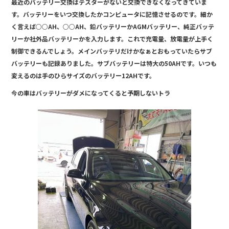
最近のバッテリー交換はテスターがないと交換できなくなってきていま
b
す。バッテリーをいつ交換したかコンピュータに記憶させるのです。細か
o
く言えば○○AH、○○AH、鉛バッテリーかAGMバッテリー、純正バッテ
リーか社外品バッテリーかを入力します。これで充電量、放電量が上手く
o
制御できるんでしょう。メインバッテリだけかなぁとおもっていたらサブ
k
バッテリーも記録ありました。サブバッテリーは特大の50AHです。いつも
変えるのは手のひらサイズのバッテリー12AHです。
今の車はバッテリーがダメになってくると予期しないトラ