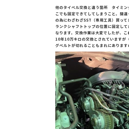
o
o
他のタイベル交換と違う箇所 タイミン
こでも固定できてしてしまうこと。間違
k
の為にわざわざSST（専用工具）買っ
ランクシャフトトップの位置に固定して
なります。交換作業は大変でしたが、こ
10年10万キロの交換とされています
グベルトが切れることもまれにあります