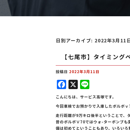
日別アーカイブ:
2022年3月11
【七尾市】タイミングベ
投稿日
2022年3月11日
F
X
Li
a
n
こんにちは、サービス高塚です。
c
e
今回車検でお預かりで入庫したボルボｖ
e
走行距離が9万キロ後半ということで、
b
昔のボルボⅤ70ではウォ-ターポンブ
備は初めてということもあり、いろいろ